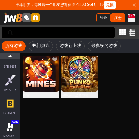
推荐朋友，每邀请一个朋友您将获得 48.00 SGD。 💥
兑换
登录
注册
CRAZYGAMING
所有游戏
热门游戏
游戏新上线
最喜欢的游戏
SPB-INST
AVIATRIX
扫雷
砰砰乐：至尊双轮
BGAMING-INST
HACKSAW-INST