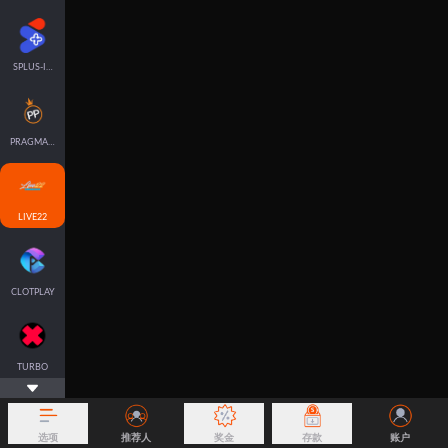
SPLUS-INSTANTWIN
PRAGMATICPLAY
LIVE22
CLOTPLAY
TURBO
选项
推荐人
奖金
存款
账户