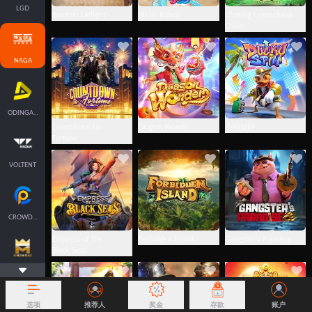
LGD
Bierfest Delight
Bikini Babes
Chasing Leprechaun
Coins
NAGA
ODINGAMING
Countdown to
Dragon Wonder
小鸭旋转
Fortune
VOLTENT
CROWDPLAY
Empress of the
Forbidden Island
Gangster's Paradise
Black Seas
KM-SLOT
选项
推荐人
奖金
存款
账户