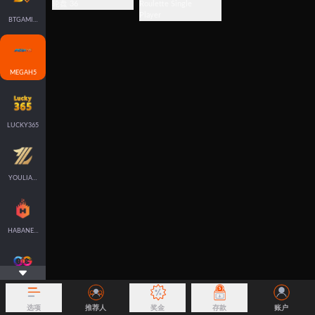
轮盘 36
Roulette Single
Player
BTGAMING-CARD
MEGAH5
LUCKY365
YOULIANGAMING
HABANERO
CRAZYGAMING
选项
推荐人
奖金
存款
账户