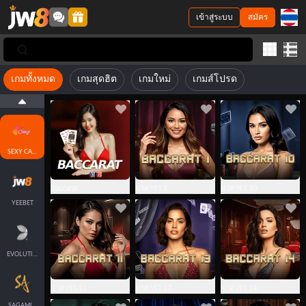
เข้าสู่ระบบ
สมัคร
เกมทั้งหมด
เกมสุดฮิต
เกมใหม่
เกมส์โปรด
SEXY CASINO
Baccarat
บาคาร่า 1
บาคาร่า 10
YEEBET
EVOLUTION
บาคาร่า 11
บาคาร่า 13
บาคาร่า 14
SAGAMING