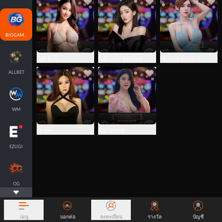
BIGGAMING
Bull Bull
Full Color Baccarat
Mi Card Baccarat
ALLBET
WM
Se Die
BigGaming
EZUGI
OG
เมนู
บอกต่อ
ลงทะเบียน
รางวัล
บัญชี
HOGAMING