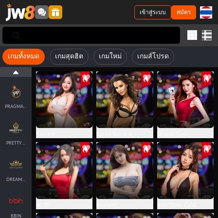
เข้าสู่ระบบ
สมัคร
SAGAMING
เกมทั้งหมด
เกมสุดฮิต
เกมใหม่
เกมส์โปรด
PLAYTECH
PRAGMATICPLAY
Baccarat
Speed Baccarat
Dragon Tiger
PRETTYGAMING
DREAMGAMING
Sic Bo
Roulette
Win Three Cards
BBIN