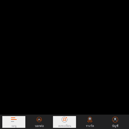
เมนู
บอกต่อ
ลงทะเบียน
รางวัล
บัญชี