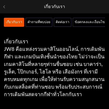
เกี่ยวกับเรา
เกี่ยวกับเรา
คำถามที่พบบ่อย
ติดต่อเรา
ข้อตกลงและเงื่อนไข
เกี่ยวกับเรา
JW8 คือแหล่งรวมคาสิโนออนไลน์, การเดิมพัน
กีฬา และเกมบันเทิงชั้นนำของไทย ไม่ว่าจะเป็น
เกมคาสิโนที่หลายๆท่านชื่นชอบ เช่น บาคาร่า,
รูเล็ต, โป๊กเกอร์, ไฮโล หรือ เสือมังกร ที่เรามี
ครบหมดทุกเกม เพื่อให้ท่านรับความสนุกสนาน
กับเกมสล็อตที่ท่านชอบ พร้อมรับประสบการณ์
การเดิมพันสดจากกีฬาทั่วโลกกับเรา