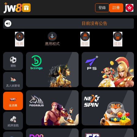
登錄
註冊
目前没有公告
推薦
應用程式
存款
提款
運動
真人娛樂場
老虎機
紙牌遊戲