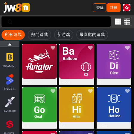
登錄
註冊
所有遊戲
熱門遊戲
新游戏
最喜歡的遊戲
BGAMING-INST
Aviator
Balloon
Dice
SPLUS-INSTANTWIN
AVIATRIX
Goal
Hilo
Hotline
SMARTSOFT-INSTANTWIN