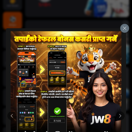
तातो खेलहरू
खेलकुद
क्रिकेट
जीवन क्यासिनो
स्लट
दुर्घटना खेल
कार्ड खेलहरू