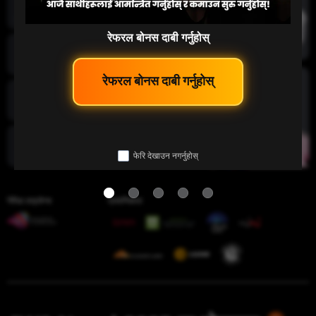
माछा पकड्नु
रेफरल बोनस दाबी गर्नुहोस्
लटरी
 रेफरल बोनस दाबी गर्नुहोस् 
इ-स्पोर्ट
फेरि देखाउन नगर्नुहोस्
चिडियाँ युद्ध
गेमिङ लाइसेन्स
प्रमाणिकता