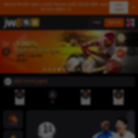
मित्रलाई सिफारिस गर्नुहोस र प्रत्येक मित्रलाई तपाईंले 500.00 NPR असली
प्राप्त
शेष प्राप्त गर्नुहोस्। 💥
गर्नुहोस्
लगइन
साइन अप
नस! अहिले सहभागी हुनुहोस्!
रेफरल
एप
जमा
निकासी
ज्याकपोट