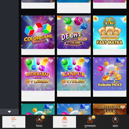
1Min 7Up7Down
1Min Bangalore
1Min Chennai PICK4
PICK4
1Min Color Game
1Min Delhi PICK4
1Min Fast Matka
1Min Hyderabad
1Min Kanpur PICK5
1Min Kolkata PICK3
PICK5
मेनु
रेफरल
जमा
पुरस्कारहरू
खाता