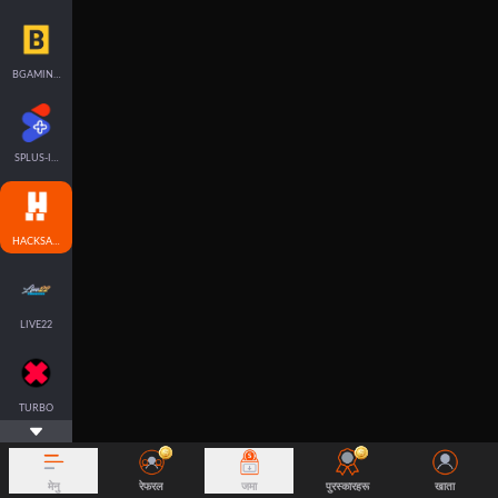
BGAMING-INST
SPLUS-INSTANTWIN
HACKSAW-INST
LIVE22
TURBO
मेनु
रेफरल
जमा
पुरस्कारहरू
खाता