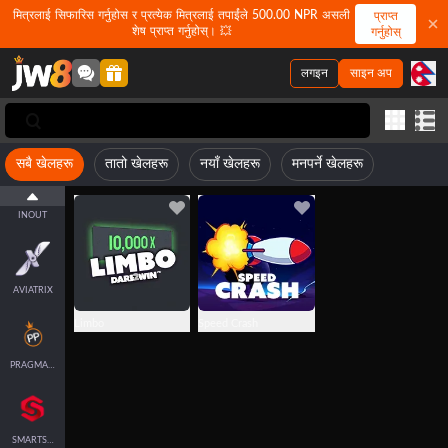
मित्रलाई सिफारिस गर्नुहोस र प्रत्येक मित्रलाई तपाईंले 500.00 NPR असली
प्राप्त
शेष प्राप्त गर्नुहोस्। 💥
गर्नुहोस्
CRAZYGAMING
लगइन
साइन अप
SPB-INST
सबै खेलहरू
तातो खेलहरू
नयाँ खेलहरू
मनपर्ने खेलहरू
INOUT
AVIATRIX
Limbo
Speed Crash
PRAGMATICPLAY
SMARTSOFT-INSTANTWIN