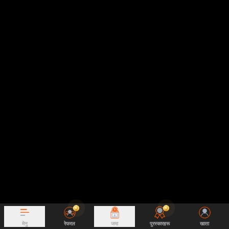
मेनु
रेफरल
जमा
पुरस्कारहरू
खाता