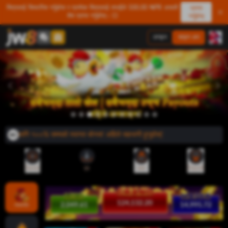
मित्रलाई सिफारिस गर्नुहोस र प्रत्येक मित्रलाई तपाईंले 500.00 NPR असली
प्राप्त
शेष प्राप्त गर्नुहोस्। 💥
गर्नुहोस्
लगइन
साइन अप
ूका लागि १००% सम्मको स्वागत बोनस! अहिले सहभागी हुनुहोस्!
रेफरल
एप
जमा
निकासी
124,136.70
2,049.64
14,996.06
ज्याकपोट