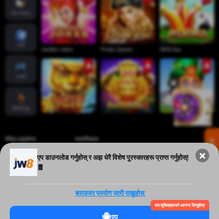
माछा पकड्नु
लटरी
Golden Joker
Pirate Queen
Wild Ace
इ-स्पोर्ट
चिडियाँ युद्ध
Master Tiger
Fortune Gems 2
Elf Bingo
गेमिङ लाइसेन्स
प्रमाणिकता
हामीसँग सम्पर्क गर्नुहोस्
एप डाउनलोड गर्नुहोस् र अझ धेरै विशेष पुरस्कारहरू प्राप्त गर्नुहोस्!
🧧
Golden Temple
King Arthur
3 Lucky Piggy
ब्राउजर प्रयोग जारी राख्नुहोस्
© 2026 jw8 सर्वाधिकार सुरक्षित छ।
थप सुविधाहरूको आनन्द लिनुहोस्!
एप