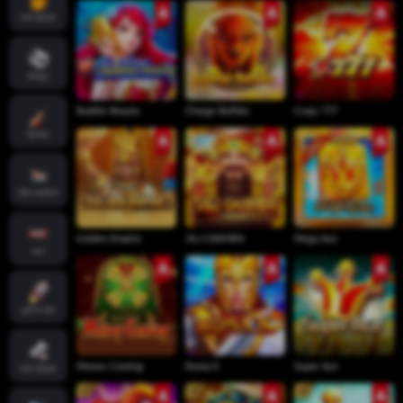
तातो खेलहरू
खेलकुद
Bubble Beauty
Charge Buffalo
Crazy 777
क्रिकेट
जीवन क्यासिनो
Golden Empire
JILI CAISHEN
Mega Ace
स्लट
दुर्घटना खेल
Money Coming
Roma X
Super Ace
कार्ड खेलहरू