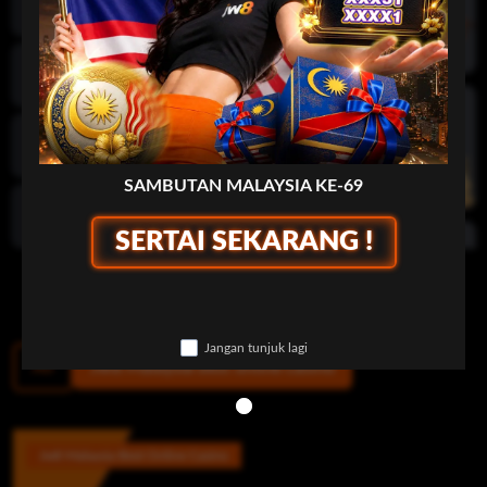
E-Sport
7-11
Menang
Segera
SAMBUTAN MALAYSIA KE-69
Sabung
SERTAI SEKARANG !
Ayam
Berita JW8
Jangan tunjuk lagi
All
Jw8 Malaysia best online casino
Jw8 Malaysia Best Online Casino