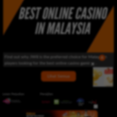
Find out why JW8 is the preferred choice for Malaysian
players looking for the best online casino gaming
experience
Lihat Semua
Lesen Perjudian
Pensijilan