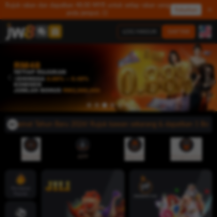
Rujuk rakan dan dapatkan 48.00 MYR untuk setiap rakan yang
Tukarkan
anda jemput. 💥
LOG MASUK
DAFTAR
 Selamat Tahun Baru 2026! Rujuk kawan sekarang & dapatkan 1 Bola Pl
Perujuk
APP
Deposit
Pengeluaran
Permainan
Popular