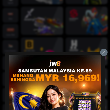
Sport
Slot
Live Slot
Live Kasino
Tembak
Ikan
Kartu
Togel