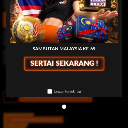
E-Sport
7-11
Menang
Segera
SAMBUTAN MALAYSIA KE-69
Sabung
SERTAI SEKARANG !
Ayam
Berita JW8
Jangan tunjuk lagi
All
Jw8 Malaysia best online casino
Jw8 Malaysia Best Online Casino