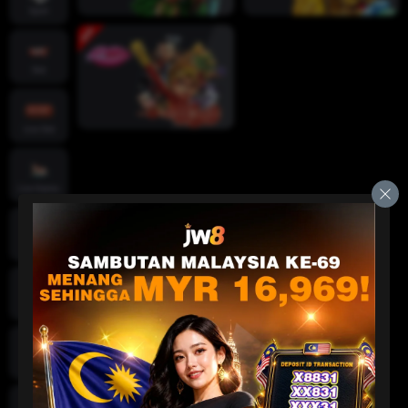
Sport
Slot
Live Slot
Live Kasino
Tembak
Ikan
Kartu
Togel