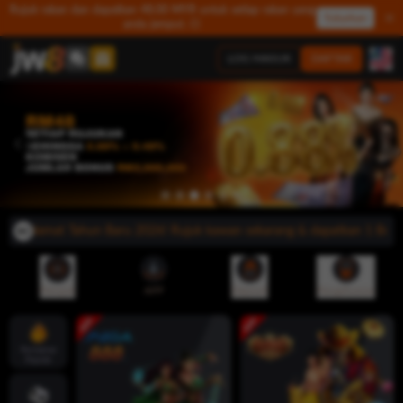
Rujuk rakan dan dapatkan 48.00 MYR untuk setiap rakan yang
Tukarkan
anda jemput. 💥
LOG MASUK
DAFTAR
 Selamat Tahun Baru 2026! Rujuk kawan sekarang & dapatkan 1 Bola P
Perujuk
APP
Deposit
Pengeluaran
Permainan
Popular