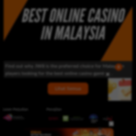
Find out why JW8 is the preferred choice for Malaysian
players looking for the best online casino gaming
experience
Lihat Semua
Lesen Perjudian
Pensijilan