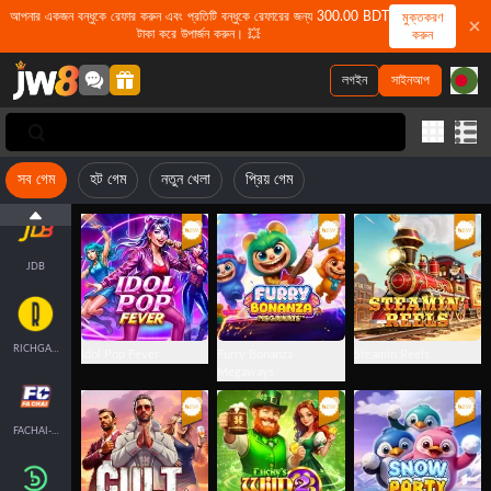
আপনার একজন বন্ধুকে রেফার করুন এবং প্রতিটি বন্ধুকে রেফারের জন্য 300.00 BDT
মুক্তকরণ
LIVE22
টাকা করে উপার্জন করুন। 💥
করুন
লগইন
সাইনআপ
PGSOFT
সব গেম
হট গেম
নতুন খেলা
প্রিয় গেম
PEGASUS-SLOT
JDB
RICHGAMING
Idol Pop Fever
Furry Bonanza
Steamin Reels
Megaways
FACHAI-SLOT