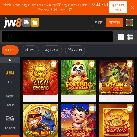
আপনার একজন বন্ধুকে রেফার করুন এবং প্রতিটি বন্ধুকে রেফারের জন্য 300.00 BDT
মুক্তকরণ
টাকা করে উপার্জন করুন। 💥
করুন
লগইন
সাইনআপ
সব গেম
হট গেম
নতুন খেলা
প্রিয় গেম
JILI
Lion Legend
Fortune Panda
Goblin Gold
LIVE22
PGSOFT